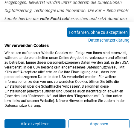
Fragebögen. Bewertet werden unter anderem die Dimensionen
Digitalisierung, Technologie und Innovation. Die Kur + Reha GmbH
konnte hierbei die
volle Punktzahl
erreichen und setzt damit den
Benchmark für die Branche.
Fortfahren, ohne zu akzeptieren
Datenschutzerklärung
Wir verwenden Cookies
Zurück
Wir setzen auf unserer Website Cookies ein. Einige von ihnen sind essenziell,
während andere uns helfen unser Online-Angebot zu verbessern und effizient
zu betreiben. Einige dieser personenbezogenen Daten werden ggf. in den USA
verarbeitet. In der USA besteht kein angemessenes Datenschutzniveau. Mit
Klick auf "Akzeptiere alle" erteilen Sie Ihre Einwilligung dazu, dass Ihre
personenbezogenen Daten in den USA verarbeitet werden. Für weitere
Informationen zu den von uns verwendeten Cookies öffnen Sie bitte die
Einstellungen über die Schaltfläche "Anpassen". Sie können diese
Einstellungen jederzeit aufrufen und Cookies auch nachträglich abwählen
(über den Link "Datenschutz" und über den "Fingerabdruck"- Button unten
Impressum
Datenschutz
Barrierefreiheitserklärung
bzw. links auf unserer Website). Nähere Hinweise erhalten Sie zudem in der
Datenschutzerklärung.
Cookie-Einstellungen
Sitemap
Nutzungsbedingungen
Hinweisgeberkanal
Blog
Mitarbeiter*innen
Alle akzeptieren
Anpassen
Login