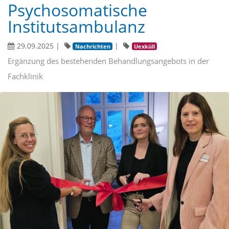
Psychosomatische
Institutsambulanz
29.09.2025
|
|
Nachrichten
Uexküll
Ergänzung des bestehenden Behandlungsangebots in der
Fachklinik