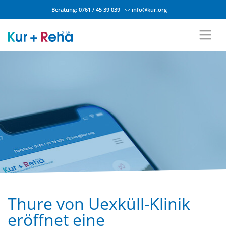
Beratung:
0761 / 45 39 039
info@kur.org
Zum Inhalt springen
Thure von Uexküll-Klinik
eröffnet eine