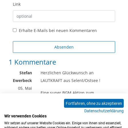
Link
Erhalte E-Mails bei neuen Kommentaren
Absenden
1 Kommentare
Stefan
Herzlichen Glückwunsch an
Ewerbeck
LAUTKRAFT aus Selent/Ostsee !
05. Mai
Eine super BGM Aktion zum
2026
Nachmachen... !!!
Fortfahren, ohne zu akzeptieren
Datenschutzerklärung
Wir verwenden Cookies
Wir setzen auf unserer Website Cookies ein. Einige von ihnen sind essenziell,
<<
<
1
>
>>
während andere uns helfen unser Online-Angebot zu verbessern und effizient