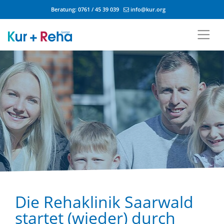
Beratung:
0761 / 45 39 039
info@kur.org
Zum Inhalt springen
Die Rehaklinik Saarwald
startet (wieder) durch