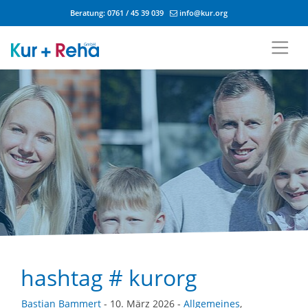
Beratung:
0761 / 45 39 039
info@kur.org
Zum Inhalt springen
hashtag # kurorg
Bastian Bammert
- 10. März 2026 -
Allgemeines
,