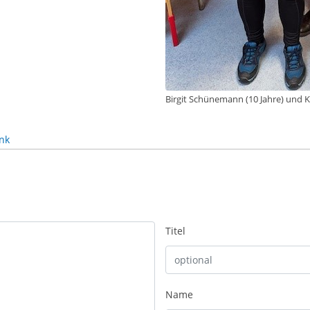
Birgit Schünemann (10 Jahre) und Ki
nk
Titel
Name