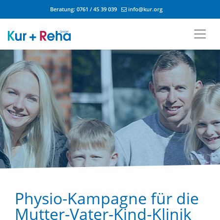
Beratung:
0761 / 45 39 039
info@kur.org
Zum Inhalt springen
Physio-Kampagne für die
Mutter-Vater-Kind-Klinik