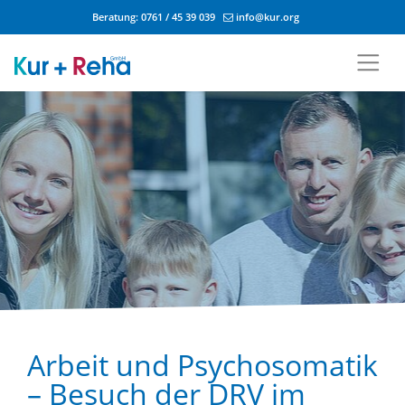
Beratung:
0761 / 45 39 039
info@kur.org
Zum Inhalt springen
Arbeit und Psychosomatik
– Besuch der DRV im