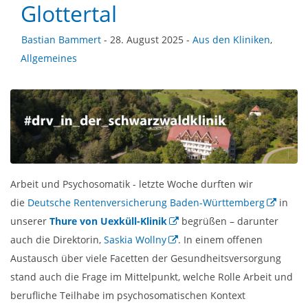
Glottertal
Bastian Bammert
- 28. August 2025 -
Aus den Kliniken
,
Allgemeines
Arbeit und Psychosomatik - letzte Woche durften wir
die
Deutsche Rentenversicherung Baden-Württemberg
in
unserer
Thure von Uexküll-Klinik
begrüßen – darunter
auch die Direktorin,
Saskia Wollny
. In einem offenen
Austausch über viele Facetten der Gesundheitsversorgung
stand auch die Frage im Mittelpunkt, welche Rolle Arbeit und
berufliche Teilhabe im psychosomatischen Kontext