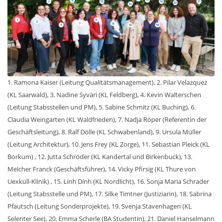
1. Ramona Kaiser (Leitung Qualitätsmanagement), 2. Pilar Velazquez
(KL Saarwald), 3. Nadine Syväri (KL Feldberg), 4. Kevin Walterschen
(Leitung Stabsstellen und PM), 5. Sabine Schmitz (KL Buching), 6.
Claudia Weingarten (KL Waldfrieden), 7. Nadja Röper (Referentin der
Geschäftsleitung), 8. Ralf Dölle (KL Schwabenland), 9. Ursula Müller
(Leitung Architektur), 10. Jens Frey (KL Zorge), 11. Sebastian Pleick (KL
Borkum) , 12. Jutta Schröder (KL Kandertal und Birkenbuck), 13.
Melcher Franck (Geschäftsführer), 14. Vicky Pfirsig (KL Thure von
Uexküll-Klinik) , 15. Linh Dinh (KL Nordlicht), 16. Sonja Maria Schrader
(Leitung Stabsstelle und PM), 17. Silke Timtner (Justiziarin), 18. Sabrina
Pfautsch (Leitung Sonderprojekte), 19. Svenja Stavenhagen (KL
Selenter See), 20. Emma Scherle (BA Studentin), 21. Daniel Hanselmann