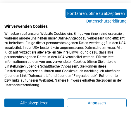
Erhalte E-Mails bei neuen Kommentaren
Fortfahren, ohne zu akzeptieren
Datenschutzerklärung
Absenden
Wir verwenden Cookies
Wir setzen auf unserer Website Cookies ein. Einige von ihnen sind essenziell,
0 Kommentare
während andere uns helfen unser Online-Angebot zu verbessern und effizient
zu betreiben. Einige dieser personenbezogenen Daten werden ggf. in den USA
verarbeitet. In der USA besteht kein angemessenes Datenschutzniveau. Mit
Klick auf "Akzeptiere alle" erteilen Sie Ihre Einwilligung dazu, dass Ihre
personenbezogenen Daten in den USA verarbeitet werden. Für weitere
Informationen zu den von uns verwendeten Cookies öffnen Sie bitte die
Einstellungen über die Schaltfläche "Anpassen". Sie können diese
Einstellungen jederzeit aufrufen und Cookies auch nachträglich abwählen
(über den Link "Datenschutz" und über den "Fingerabdruck"- Button unten
Impressum
Datenschutz
Barrierefreiheitserklärung
bzw. links auf unserer Website). Nähere Hinweise erhalten Sie zudem in der
Datenschutzerklärung.
Cookie-Einstellungen
Sitemap
Nutzungsbedingungen
Hinweisgeberkanal
Blog
Mitarbeiter*innen
Alle akzeptieren
Anpassen
Login