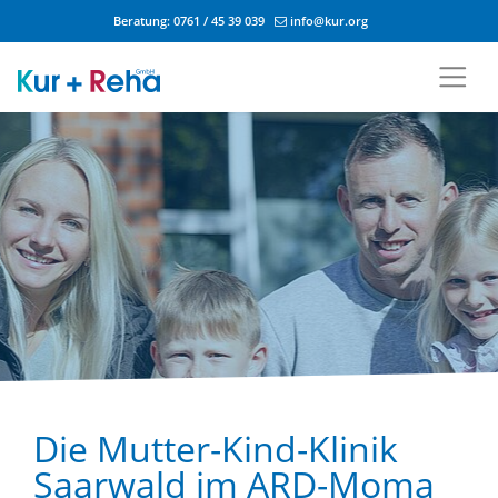
Beratung:
0761 / 45 39 039
info@kur.org
Zum Inhalt springen
Die Mutter-Kind-Klinik
Saarwald im ARD-Moma