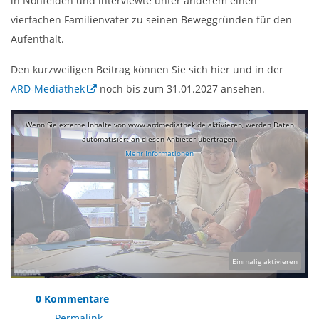
in Nohfelden und interviewte unter anderem einen
vierfachen Familienvater zu seinen Beweggründen für den
Aufenthalt.
Den kurzweiligen Beitrag können Sie sich hier und in der
ARD-Mediathek
noch bis zum 31.01.2027 ansehen.
Wenn Sie externe Inhalte von www.ardmediathek.de aktivieren, werden Daten
automatisiert an diesen Anbieter übertragen.
Mehr Informationen
Einmalig aktivieren
0 Kommentare
Permalink