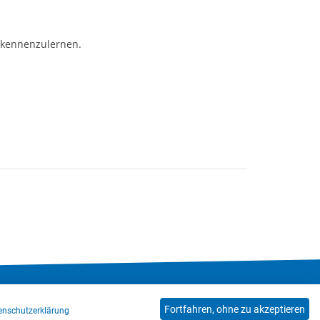
l kennenzulernen.
Hinweisgeberkanal
Blog
Mitarbeiter*innen
Fortfahren, ohne zu akzeptieren
enschutzerklärung