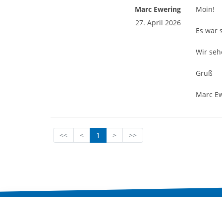
Marc Ewering
Moin!
27. April 2026
Es war 
Wir seh
Gruß
Marc E
<<
<
1
>
>>
Impressum
Datenschutz
Barrierefreiheitser