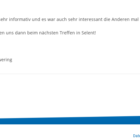
sehr informativ und es war auch sehr interessant die Anderen ma
en uns dann beim nächsten Treffen in Selent!
wering
klärung
Cookie-Einstellungen
Sitemap
Nutzungsbedingungen
Dat