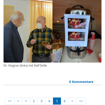
Dr. Stegner (links) mit Ralf Dölle
0 Kommentare
<<
<
1
2
3
4
5
6
>
>>