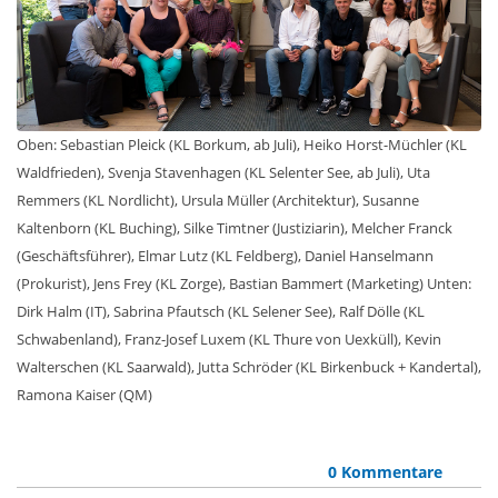
Oben: Sebastian Pleick (KL Borkum, ab Juli), Heiko Horst-Müchler (KL
Waldfrieden), Svenja Stavenhagen (KL Selenter See, ab Juli), Uta
Remmers (KL Nordlicht), Ursula Müller (Architektur), Susanne
Kaltenborn (KL Buching), Silke Timtner (Justiziarin), Melcher Franck
(Geschäftsführer), Elmar Lutz (KL Feldberg), Daniel Hanselmann
(Prokurist), Jens Frey (KL Zorge), Bastian Bammert (Marketing) Unten:
Dirk Halm (IT), Sabrina Pfautsch (KL Selener See), Ralf Dölle (KL
Schwabenland), Franz-Josef Luxem (KL Thure von Uexküll), Kevin
Walterschen (KL Saarwald), Jutta Schröder (KL Birkenbuck + Kandertal),
Ramona Kaiser (QM)
0 Kommentare