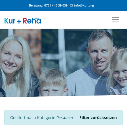
Beratung:
0761 / 45 39 039
info@kur.org
Zum Inhalt springen
Gefiltert nach Kategorie
Personen
Filter zurücksetzen