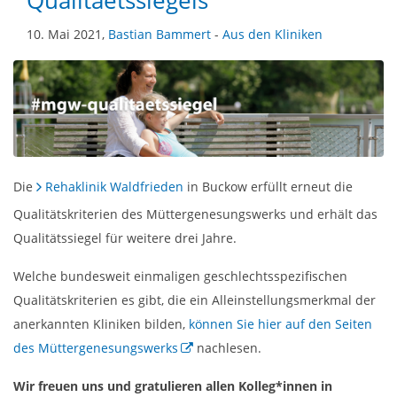
Qualitaetssiegels
10. Mai 2021,
Bastian Bammert
-
Aus den Kliniken
Die
Rehaklinik Waldfrieden
in Buckow erfüllt erneut die
Qualitätskriterien des Müttergenesungswerks und erhält das
Qualitätssiegel für weitere drei Jahre.
Welche bundesweit einmaligen geschlechtsspezifischen
Qualitätskriterien es gibt, die ein Alleinstellungsmerkmal der
anerkannten Kliniken bilden,
können Sie hier auf den Seiten
des Müttergenesungswerks
nachlesen.
Wir freuen uns und gratulieren allen Kolleg*innen in