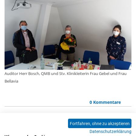
Auditor Herr Bosch, QMB und Stv. Klinikleiterin Frau Gebel und Frau
Bellavia
0 Kommentare
Fortfahren, ohne zu akzeptieren
<<
<
1
2
3
4
5
6
7
8
9
Datenschutzerklärung