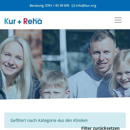
Beratung:
0761 / 45 39 039
info@kur.org
Zum Inhalt springen
Gefiltert nach Kategorie
Aus den Kliniken
Filter zurücksetzen