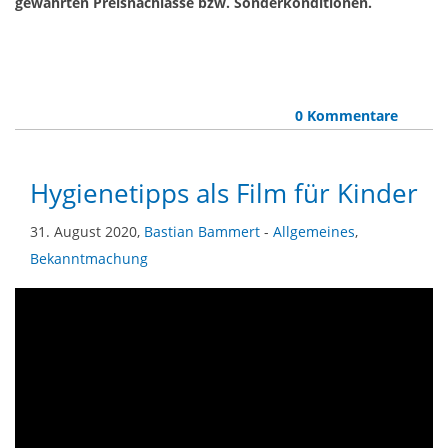
gewährten Preisnachlässe bzw. Sonderkonditionen.
0 Kommentare
Hygienetipps als Film für Kinder
31. August 2020,
Bastian Bammert
-
Allgemeines
,
Bekanntmachung