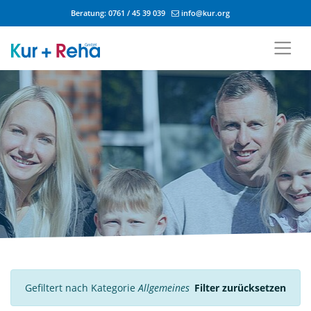
Beratung:
0761 / 45 39 039
info@kur.org
Zum Inhalt springen
Gefiltert nach Kategorie
Allgemeines
Filter zurücksetzen