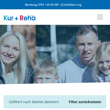
Beratung:
0761 / 45 39 039
info@kur.org
Zum Inhalt springen
Gefiltert nach
Bastian Bammert
Filter zurücksetzen