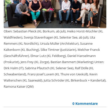
Oben: Sebastian Pleick (KL Borkum, ab Juli), Heiko Horst-Müchler (KL
Waldfrieden), Svenja Stavenhagen (KL Selenter See, ab Juli), Uta
Remmers (KL Nordlicht), Ursula Müller (Architektur), Susanne
Kaltenborn (KL Buching), Silke Timtner (Justiziarin), Melcher Franck
(Geschäftsführer), Elmar Lutz (KL Feldberg), Daniel Hanselmann
(Prokurist), Jens Frey (KL Zorge), Bastian Bammert (Marketing) Unten:
Dirk Halm (IT), Sabrina Pfautsch (KL Selener See), Ralf Dölle (KL
Schwabenland), Franz-Josef Luxem (KL Thure von Uexküll), Kevin
Walterschen (KL Saarwald), Jutta Schröder (KL Birkenbuck + Kandertal),
Ramona Kaiser (QM)
0 Kommentare