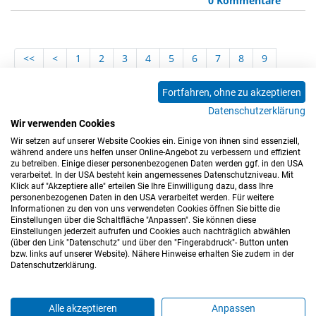
0 Kommentare
<<
<
1
2
3
4
5
6
7
8
9
10
11
12
13
14
15
16
17
18
Fortfahren, ohne zu akzeptieren
19
20
21
22
23
24
25
26
27
Datenschutzerklärung
28
29
30
31
32
33
34
35
36
Wir verwenden Cookies
Wir setzen auf unserer Website Cookies ein. Einige von ihnen sind essenziell,
37
>
>>
während andere uns helfen unser Online-Angebot zu verbessern und effizient
zu betreiben. Einige dieser personenbezogenen Daten werden ggf. in den USA
verarbeitet. In der USA besteht kein angemessenes Datenschutzniveau. Mit
Klick auf "Akzeptiere alle" erteilen Sie Ihre Einwilligung dazu, dass Ihre
personenbezogenen Daten in den USA verarbeitet werden. Für weitere
Informationen zu den von uns verwendeten Cookies öffnen Sie bitte die
Einstellungen über die Schaltfläche "Anpassen". Sie können diese
Einstellungen jederzeit aufrufen und Cookies auch nachträglich abwählen
(über den Link "Datenschutz" und über den "Fingerabdruck"- Button unten
Impressum
Datenschutz
Barrierefreiheitserklärung
bzw. links auf unserer Website). Nähere Hinweise erhalten Sie zudem in der
Datenschutzerklärung.
Cookie-Einstellungen
Sitemap
Nutzungsbedingungen
Hinweisgeberkanal
Blog
Mitarbeiter*innen
Alle akzeptieren
Anpassen