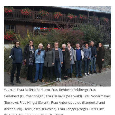
V. l. n. r.: Frau Bellina (Borkum), Frau Rehbein (Feldberg), Frau
Geiselhart (Dürmentingen), Frau Bellavía (Saarwald), Frau Vodermayer
(Buckow), Frau Hingst (Selent), Frau Antonopoulou (Kandertal und
Birkenbuck), Herr Pöschl (Buching), Frau Langer (Zorge), Herr Lutz