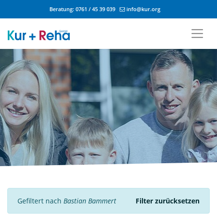
Beratung:
0761 / 45 39 039
info@kur.org
Zum Inhalt springen
Gefiltert nach
Bastian Bammert
Filter zurücksetzen