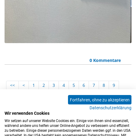
0 Kommentare
<<
<
1
2
3
4
5
6
7
8
9
10
11
12
13
14
15
16
17
18
Fortfahren, ohne zu akzeptieren
19
20
21
22
23
24
25
26
27
Datenschutzerklärung
28
29
30
31
32
33
34
35
36
Wir verwenden Cookies
Wir setzen auf unserer Website Cookies ein. Einige von ihnen sind essenziell,
37
>
>>
während andere uns helfen unser Online-Angebot zu verbessern und effizient
zu betreiben. Einige dieser personenbezogenen Daten werden ggf. in den USA
verarbeitet. In der USA besteht kein angemessenes Datenschutzniveau. Mit