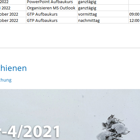
chienen
chung