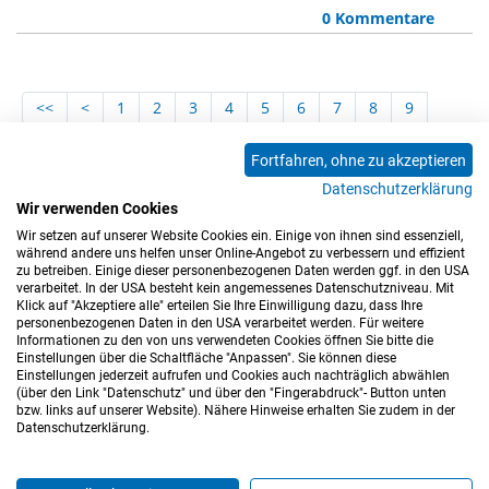
0 Kommentare
<<
<
1
2
3
4
5
6
7
8
9
10
11
12
13
14
15
16
17
18
Fortfahren, ohne zu akzeptieren
19
20
21
22
23
24
25
26
27
Datenschutzerklärung
28
29
30
31
32
33
34
35
36
Wir verwenden Cookies
Wir setzen auf unserer Website Cookies ein. Einige von ihnen sind essenziell,
37
>
>>
während andere uns helfen unser Online-Angebot zu verbessern und effizient
zu betreiben. Einige dieser personenbezogenen Daten werden ggf. in den USA
verarbeitet. In der USA besteht kein angemessenes Datenschutzniveau. Mit
Klick auf "Akzeptiere alle" erteilen Sie Ihre Einwilligung dazu, dass Ihre
personenbezogenen Daten in den USA verarbeitet werden. Für weitere
Informationen zu den von uns verwendeten Cookies öffnen Sie bitte die
Einstellungen über die Schaltfläche "Anpassen". Sie können diese
Einstellungen jederzeit aufrufen und Cookies auch nachträglich abwählen
(über den Link "Datenschutz" und über den "Fingerabdruck"- Button unten
Impressum
Datenschutz
Barrierefreiheitserklärung
bzw. links auf unserer Website). Nähere Hinweise erhalten Sie zudem in der
Datenschutzerklärung.
Cookie-Einstellungen
Sitemap
Nutzungsbedingungen
Hinweisgeberkanal
Blog
Mitarbeiter*innen