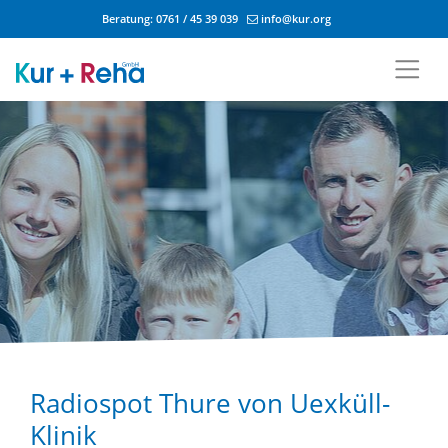
Beratung:
0761 / 45 39 039
info@kur.org
Zum Inhalt springen
Radiospot Thure von Uexküll-
Klinik