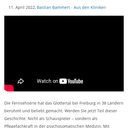
11. April 2022,
Bastian Bammert
-
Aus den Kliniken
Die Fernsehserie hat das Glottertal bei Freiburg in 38 Ländern
berühmt und beliebt gemacht. Werden Sie jetzt Teil dieser
Geschichte: Nicht als Schauspieler – sondern als
Pflegefachkraft in der psychosomatischen Medizin. Mit